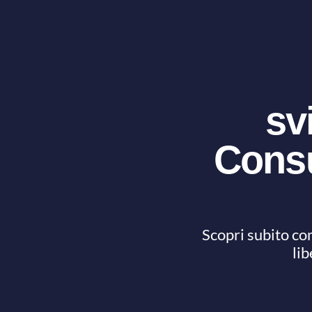
sv
Consu
Scopri subito c
lib