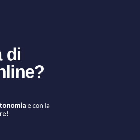
 di
nline?
utonomia
e con la
re!