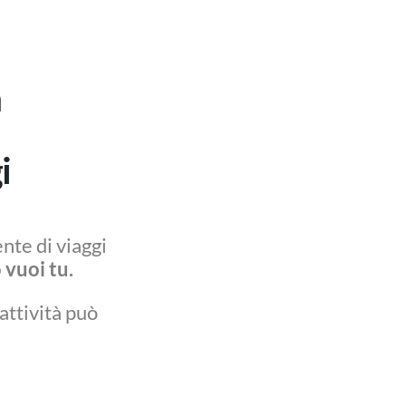
à
i
nte di viaggi
vuoi tu.
attività può